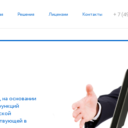
ая
Решения
Лицензии
Контакты
+ 7 (4
, на основании
функций
ской
ствующей в